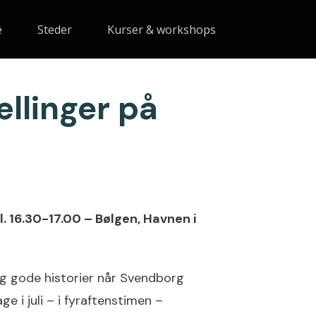
e
Steder
Kurser & workshops
ællinger på
l. 16.30-17.00 – Bølgen, Havnen i
 gode historier når Svendborg
e i juli – i fyraftenstimen –